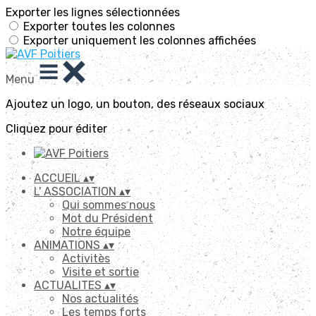
Exporter les lignes sélectionnées
Exporter toutes les colonnes
Exporter uniquement les colonnes affichées
Menu
Ajoutez un logo, un bouton, des réseaux sociaux
Cliquez pour éditer
ACCUEIL
▴
▾
L' ASSOCIATION
▴
▾
Qui sommes nous
Mot du Président
Notre équipe
ANIMATIONS
▴
▾
Activitès
Visite et sortie
ACTUALITES
▴
▾
Nos actualités
Les temps forts