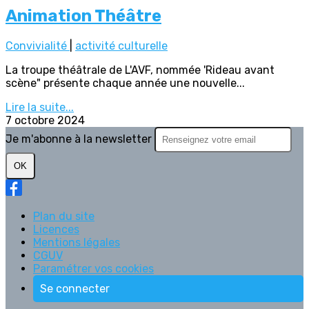
Animation Théâtre
Convivialité
|
activité culturelle
La troupe théâtrale de L'AVF, nommée 'Rideau avant
scène" présente chaque année une nouvelle...
Lire la suite...
7 octobre 2024
Je m'abonne à la newsletter
OK
Plan du site
Licences
Mentions légales
CGUV
Paramétrer vos cookies
Se connecter