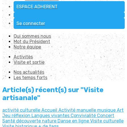
ESPACE ADHERENT
Se connecter
Qui sommes nous
Mot du Président
Notre équipe
Activitès
Visite et sortie
Nos actualités
Les temps forts
Article(s) récent(s) sur "Visite
artisanale"
activité culturelle
Accueil
Activité manuelle
musique
Art
Jeu réflexion
Langues vivantes
Convivialité
Concert
Santé
découverte nature
Danse en ligne
Visite culturelle
Visite historique
+ de tags