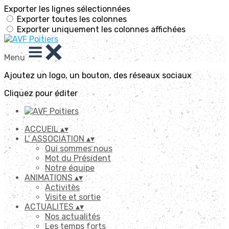
Exporter les lignes sélectionnées
Exporter toutes les colonnes
Exporter uniquement les colonnes affichées
Menu
Ajoutez un logo, un bouton, des réseaux sociaux
Cliquez pour éditer
ACCUEIL
▴
▾
L' ASSOCIATION
▴
▾
Qui sommes nous
Mot du Président
Notre équipe
ANIMATIONS
▴
▾
Activitès
Visite et sortie
ACTUALITES
▴
▾
Nos actualités
Les temps forts