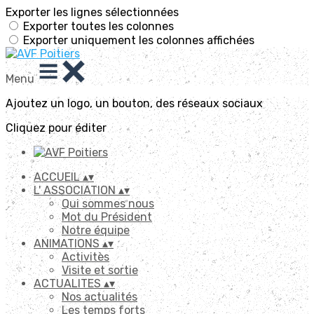
Exporter les lignes sélectionnées
Exporter toutes les colonnes
Exporter uniquement les colonnes affichées
Menu
Ajoutez un logo, un bouton, des réseaux sociaux
Cliquez pour éditer
ACCUEIL
▴
▾
L' ASSOCIATION
▴
▾
Qui sommes nous
Mot du Président
Notre équipe
ANIMATIONS
▴
▾
Activitès
Visite et sortie
ACTUALITES
▴
▾
Nos actualités
Les temps forts