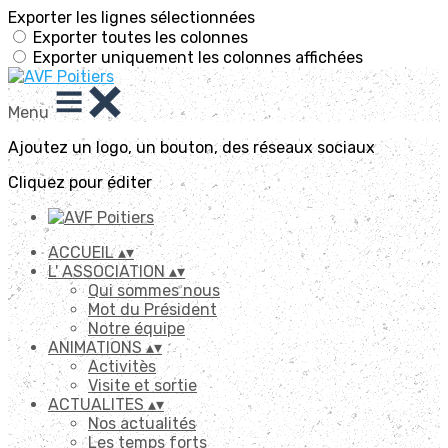
Exporter les lignes sélectionnées
Exporter toutes les colonnes
Exporter uniquement les colonnes affichées
Menu
Ajoutez un logo, un bouton, des réseaux sociaux
Cliquez pour éditer
ACCUEIL
▴
▾
L' ASSOCIATION
▴
▾
Qui sommes nous
Mot du Président
Notre équipe
ANIMATIONS
▴
▾
Activitès
Visite et sortie
ACTUALITES
▴
▾
Nos actualités
Les temps forts