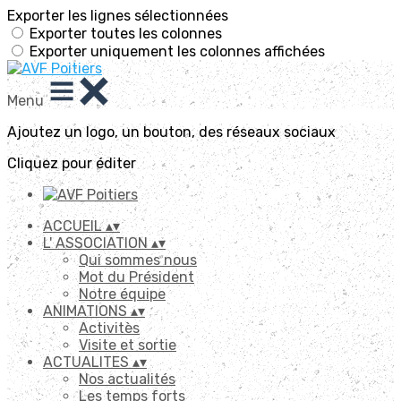
Exporter les lignes sélectionnées
Exporter toutes les colonnes
Exporter uniquement les colonnes affichées
Menu
Ajoutez un logo, un bouton, des réseaux sociaux
Cliquez pour éditer
ACCUEIL
▴
▾
L' ASSOCIATION
▴
▾
Qui sommes nous
Mot du Président
Notre équipe
ANIMATIONS
▴
▾
Activitès
Visite et sortie
ACTUALITES
▴
▾
Nos actualités
Les temps forts